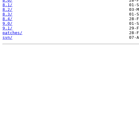
8.0/
8.1/
8.2/
8.3/
8.4/
9.0/
9.1/
patches/
svn/